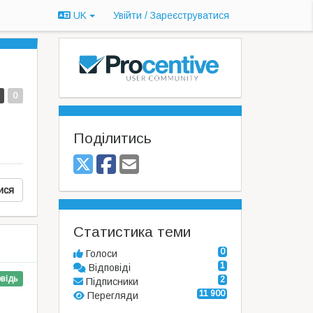
UK
Увійти / Зареєструватися
0
Поділитись
ися
Статистика теми
0
Голоси
1
Відповіді
відь
2
Підписники
11 900
Перегляди