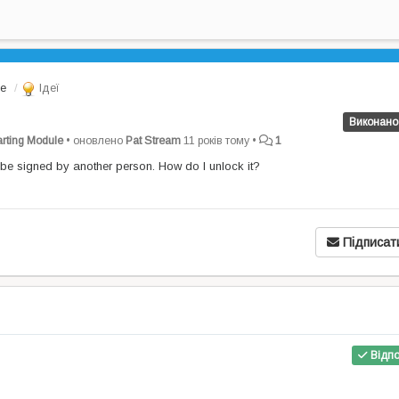
le
Ідеї
Виконано
arting Module
•
оновлено
Pat Stream
11 років тому
•
1
o be signed by another person. How do I unlock it?
Підписат
Відпо