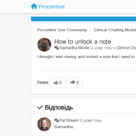
Procentive
Procentive User Community
Clinical Charting Modu
How to unlock a note
Samantha Nicole
11 років тому
в
Clinical Ch
I thought I was saving and locked a note that I need t
Голос
0
0
Відповідь
Pat Stream
11 років тому
Samantha,