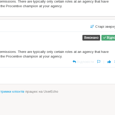
ermissions. There are typically only certain roles at an agency that have
ing the Procentive champion at your agency.
Старі звер
Виконано
Відпо
ermissions. There are typically only certain roles at an agency that have
ing the Procentive champion at your agency.
Відповісти
|
тримки клієнтів
працює на UserEcho