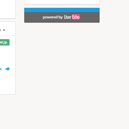
ху
відь