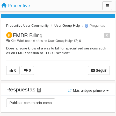
Procentive
Procentive User Community
User Group Help
Preguntas
EMDR Billing
0
Kim Wick
hace 6 años
en
User Group Help
•
0
Does anyone know of a way to bill for specialized sessions such
as an EMDR session or TFCBT session?
0
0
Seguir
Respuestas
0
Más antiguo primero