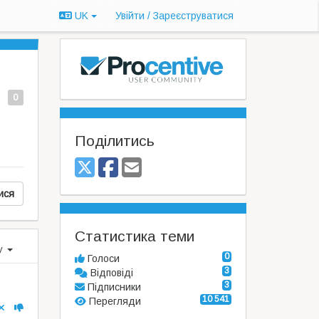
UK
Увійти / Зареєструватися
0
Поділитись
ися
Статистика теми
ху
0
Голоси
3
Відповіді
3
Підписники
10 541
Перегляди