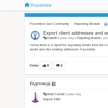
Procentive
Procentive User Community
Reporting Module
Export client addresses and e
KatieW
6 років тому
в
Reporting Module
•
он
I know there is a report for exporting emails from the 
would also like mailing addresses, if possible.
Голос
0
0
Відповіді
3
Mark Cornell
6 років тому
Report 3400