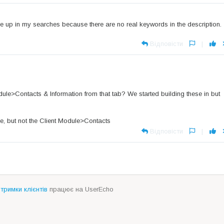
e up in my searches because there are no real keywords in the description.
Відповісти
|
ule>Contacts & Information from that tab? We started building these in but
e, but not the Client Module>Contacts
Відповісти
|
тримки клієнтів
працює на UserEcho