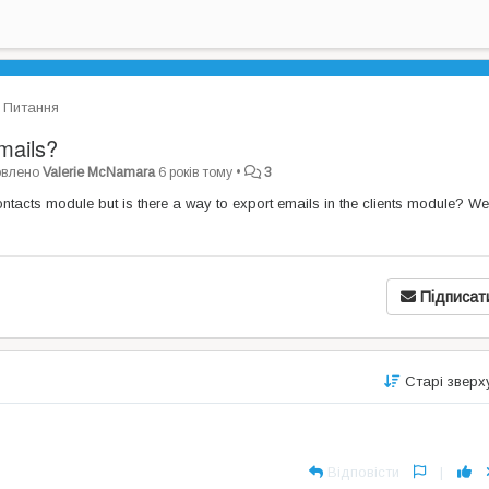
Питання
mails?
овлено
Valerie McNamara
6 років тому
•
3
Contacts module but is there a way to export emails in the clients module? We
Підписат
Старі звер
Відповісти
|